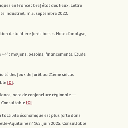
ques en France : bref état des lieux
, Lettre
te industriel, n° 5, septembre 2022.
on de la filière forêt-bois ». Note d’analyse,
à +4° : moyens, besoins, financements. Étude
vité des feux de forêt au 21
ème
siècle
.
able
ICI
.
elance, note de conjoncture régionale —
. Consultable
ICI
.
 l’activité économique est plus forte dans
elle-Aquitaine n° 163, juin 2025. Consultable