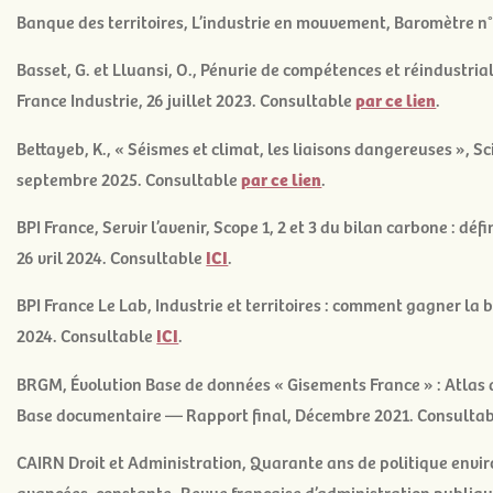
Banque des territoires,
L’industrie en mouvement, Baromètre n°
Basset, G. et Lluansi, O.,
Pénurie de compétences et réindustria
France Industrie, 26 juillet 2023. Consultable
par ce lien
.
Bettayeb, K., « Séismes et climat, les liaisons dangereuses », Sc
septembre 2025. Consultable
par ce lien
.
BPI France, Servir l’avenir,
Scope 1, 2 et 3 du bilan carbone : déf
26 vril 2024. Consultable
ICI
.
BPI France Le Lab,
Industrie et territoires : comment gagner la b
2024. Consultable
ICI
.
BRGM,
Évolution Base de données « Gisements France » : Atlas 
Base documentaire — Rapport final, Décembre 2021. Consulta
CAIRN Droit et Administration,
Quarante ans de politique envir
avancées, constante- Revue française d’administration publiq