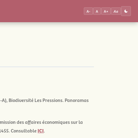
A-
A
A+
Aa
-A),
Biodiversité Les Pressions. Panoramas
mission des affaires économiques sur la
° 1455. Consultable
ICI
.