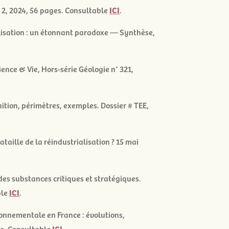
 2
, 2024, 56 pages. Consultable
ICI
.
lisation : un étonnant paradoxe
— Synthèse,
ience & Vie, Hors-série Géologie n° 321,
inition, périmètres, exemples. Dossier # TEE
,
ataille de la réindustrialisation
? 15 mai
des substances critiques et stratégiques
.
ble
ICI
.
onnementale en France : évolutions,
ue
. Consultable
ICI
.