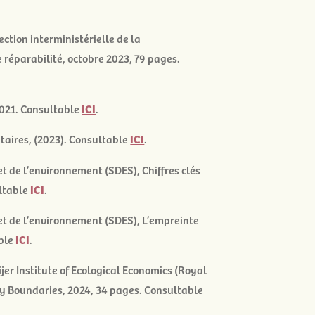
ection interministérielle de la
e réparabilité
, octobre 2023, 79 pages.
 2021. Consultable
ICI
.
étaires
, (2023). Consultable
ICI
.
et de l’environnement (SDES), Chiffres clés
ultable
ICI
.
 et de l’environnement (SDES),
L’empreinte
able
ICI
.
er Institute of Ecological Economics (Royal
ry Boundaries
, 2024, 34 pages. Consultable