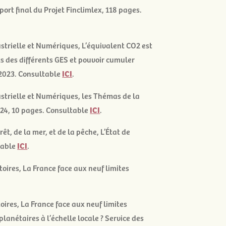
port final du Projet Finclimlex, 118 pages.
ustrielle et Numériques,
L’équivalent CO
2
est
s des différents GES et pouvoir cumuler
 2023. Consultable
ICI
.
ustrielle et Numériques,
les Thémas de la
024, 10 pages. Consultable
ICI
.
rêt, de la mer, et de la pêche,
L’État de
table
ICI
.
toires,
La France face aux neuf limites
toires, La France face aux neuf limites
planétaires à l’échelle locale ? Service des